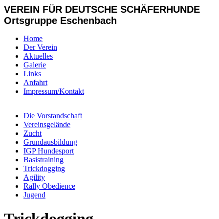
VEREIN FÜR DEUTSCHE SCHÄFERHUNDE
Ortsgruppe Eschenbach
Home
Der Verein
Aktuelles
Galerie
Links
Anfahrt
Impressum/Kontakt
Die Vorstandschaft
Vereinsgelände
Zucht
Grundausbildung
IGP Hundesport
Basistraining
Trickdogging
Agility
Rally Obedience
Jugend
Trickdogging